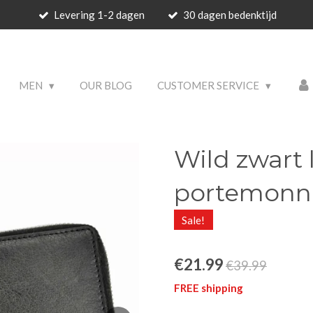
Levering 1-2 dagen
30 dagen bedenktijd
 PRODUCTS
MEN
OUR BLOG
CUSTOMER SERVICE
Wild zwart
portemonne
Sale!
€21.99
€39.99
FREE shipping