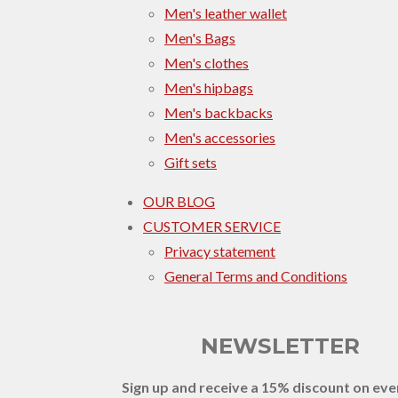
Men's leather wallet
Men's Bags
Men's clothes
Men's hipbags
Men's backbacks
Men's accessories
Gift sets
OUR BLOG
CUSTOMER SERVICE
Privacy statement
General Terms and Conditions
NEWSLETTER
Sign up and receive a 15% discount on eve