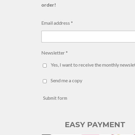
order!
Email address *
Newsletter *
Yes, I want to receive the monthly newslet
Send me a copy
Submit form
EASY PAYMENT