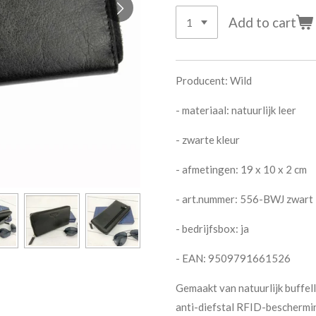
Add to cart
Producent: Wild
- materiaal: natuurlijk leer
- zwarte kleur
- afmetingen: 19 x 10 x 2 cm
- art.nummer: 556-BWJ zwart
- bedrijfsbox: ja
- EAN: 9509791661526
Gemaakt van natuurlijk buffell
anti-diefstal RFID-beschermi