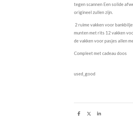
tegen scannen Een solide afwe
origineel zullen zijn.
2 ruime vakken voor bankbilj
munten met rits 12 vakken vo
de vakken voor pasjes allen met
Compleet met cadeau doos
used_good
S
S
S
h
h
h
a
a
a
r
r
r