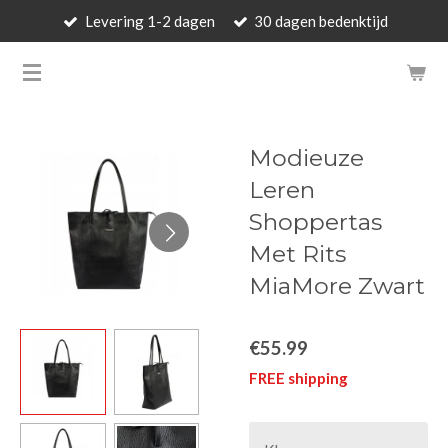
Levering 1-2 dagen
30 dagen bedenktijd
Skip
to
BARBARA'S WALLET - LUXUR
main
content
Modieuze
Leren
Shoppertas
Met Rits
MiaMore Zwart
€55.99
FREE shipping