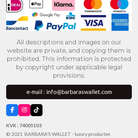
All descriptions and images on our
website are private, and copying them is
prohibited. This information is protected
by copyright under applicable legal
provisions.
e-mail : info@barbaraswallet.com
F
I
T
a
n
i
c
s
k
KVK : 74005103
e
t
T
© 2021 BARBARA'S WALLET - luxury producten
b
a
o