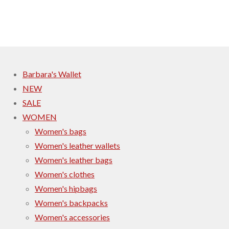
h
h
h
h
a
a
a
a
r
r
r
r
e
e
e
e
Barbara's Wallet
NEW
SALE
WOMEN
Women's bags
Women's leather wallets
Women's leather bags
Women's clothes
Women's hipbags
Women's backpacks
Women's accessories