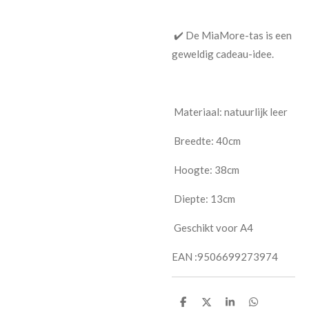
✔️ De MiaMore-tas is een
geweldig cadeau-idee.
Materiaal: natuurlijk leer
Breedte: 40cm
Hoogte: 38cm
Diepte: 13cm
Geschikt voor A4
EAN :9506699273974
S
S
S
S